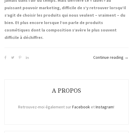
jamais dans l’air du temps. Mais derrière ce « label » au
puissant pouvoir marketing, difficile de s’y retrouver lorsqu’il
s’agit de choisir les produits qui nous veulent – vraiment – du
bien. Et plus encore lorsque l’on parle de produits
cosmétiques dont la composition s’avère le plus souvent
difficile à déchiffrer.
« Su
Continue reading
→
Natur
A PROPOS
Retrouvez-moi également sur
Facebook
et
Instagram
!