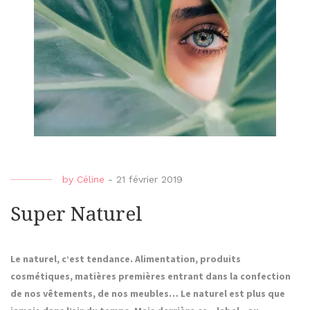
vers
une
rout
plus
natur
by
Céline
-
21 février 2019
Super Naturel
Le naturel, c’est tendance. Alimentation, produits
cosmétiques, matières premières entrant dans la confection
de nos vêtements, de nos meubles… Le naturel est plus que