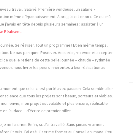
nouveau travail. Salarié. Première vendeuse, un salaire «
notion même d’épanouissement. Alors, j’ai dit « non ». Ce qui m’a
que j’avais en tête depuis plusieurs semaines : assister à un
se Réalisent
.
journée. Se réaliser. Tout un programme ! Et en même temps,
ition. Ne pas paniquer. Positiver. Accueillir, recevoir et accepter
i ce que je retiens de cette belle journée – chaude – rythmée
nues nous livrer les peurs inhérentes à leur réalisation au
 du moment que celui-ci est porté avec passion. Cela semble aller
e conscience que tous les projets sont beaux, porteurs et viables.
 mon envie, mon projet est valable et plus encore, réalisable
 et l’audace – d’écrire ce premier billet.
e ne fais rien. Enfin, si. J’ai travaillé. Sans jamais vraiment
érer. Et puis, j’ai osé. Oser me former au Conseil en Image. Peu