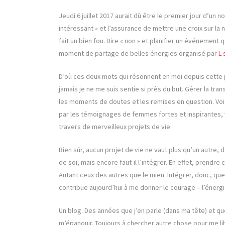
Jeudi 6 juillet 2017 aurait dû être le premier jour d’un 
intéressant » et l’assurance de mettre une croix sur la 
fait un bien fou. Dire « non » et planifier un événement 
moment de partage de belles énergies organisé par
L 
D’où ces deux mots qui résonnent en moi depuis cette 
jamais je ne me suis sentie si près du but. Gérer la trans
les moments de doutes et les remises en question. Voic
par les témoignages de femmes fortes et inspirantes, ve
travers de merveilleux projets de vie.
Bien sûr, aucun projet de vie ne vaut plus qu’un autre,
de soi, mais encore faut-il l’intégrer. En effet, prendr
Autant ceux des autres que le mien. Intégrer, donc, que
contribue aujourd’hui à me donner le courage – l’énergie
Un blog. Des années que j’en parle (dans ma tête) et que j
m’épanouir. Toujours à chercher autre chose pour me lib