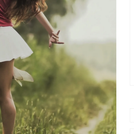
Se
fo