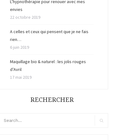
L’hypnothérapie pour renouer avec mes
envies
22 octobre 2019
A celles et ceux qui pensent que je ne fais
rien…
6 juin 2019
Maquillage bio & naturel : les jolis rouges
d’Avril
17 mai 2019
RECHERCHER
arch
r:
Search