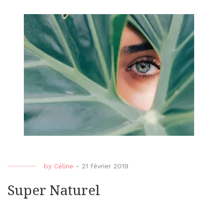
sa
trans
vers
une
rout
plus
natur
by
Céline
-
21 février 2019
Super Naturel