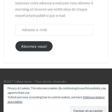
Saisissez votre adresse e-mail pour vous abonner à
mon blog et recevoir une notification de chaque
nouvel article publié ici par e-mail.
Adresse
e-
mail
Abonnez-vous!
©2017 Céline Aime – Tous droits réservés
Privacy & Cookies: This site uses cookies. By continuing to use this website, you
agree to their use.
To find out more, including how to control cookies, see here:
Politique relative
aux cookies